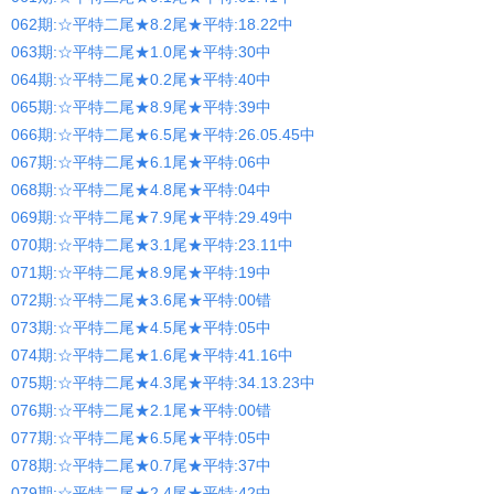
062期:☆平特二尾★8.2尾★平特:18.22中
063期:☆平特二尾★1.0尾★平特:30中
064期:☆平特二尾★0.2尾★平特:40中
065期:☆平特二尾★8.9尾★平特:39中
066期:☆平特二尾★6.5尾★平特:26.05.45中
067期:☆平特二尾★6.1尾★平特:06中
068期:☆平特二尾★4.8尾★平特:04中
069期:☆平特二尾★7.9尾★平特:29.49中
070期:☆平特二尾★3.1尾★平特:23.11中
071期:☆平特二尾★8.9尾★平特:19中
072期:☆平特二尾★3.6尾★平特:00错
073期:☆平特二尾★4.5尾★平特:05中
074期:☆平特二尾★1.6尾★平特:41.16中
075期:☆平特二尾★4.3尾★平特:34.13.23中
076期:☆平特二尾★2.1尾★平特:00错
077期:☆平特二尾★6.5尾★平特:05中
078期:☆平特二尾★0.7尾★平特:37中
079期:☆平特二尾★2.4尾★平特:42中