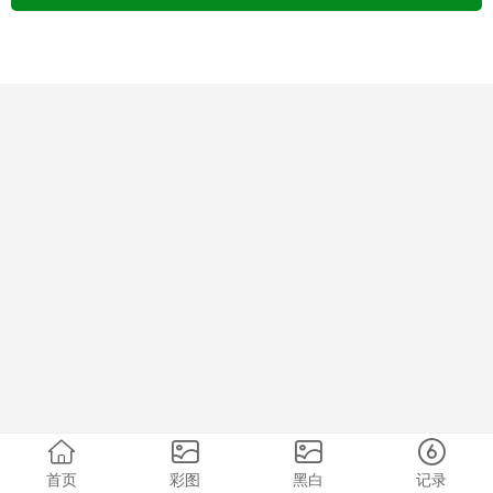
首页
彩图
黑白
记录