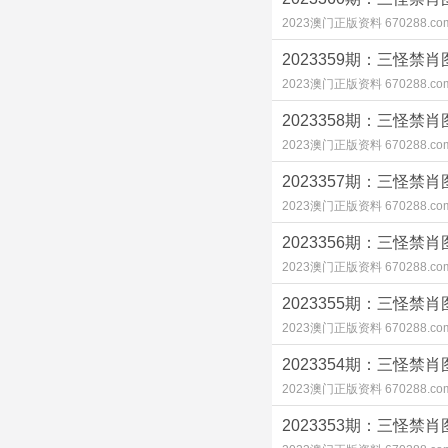
2023澳门正版资料 670288.co
2023359期：三怪禁肖
2023澳门正版资料 670288.co
2023358期：三怪禁肖
2023澳门正版资料 670288.co
2023357期：三怪禁肖
2023澳门正版资料 670288.co
2023356期：三怪禁肖
2023澳门正版资料 670288.co
2023355期：三怪禁肖
2023澳门正版资料 670288.co
2023354期：三怪禁肖
2023澳门正版资料 670288.co
2023353期：三怪禁肖