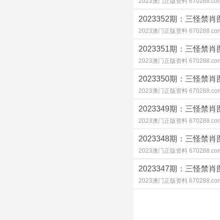
2023澳门正版资料 670288.co
2023352期：三怪禁肖
2023澳门正版资料 670288.co
2023351期：三怪禁肖
2023澳门正版资料 670288.co
2023350期：三怪禁肖
2023澳门正版资料 670288.co
2023349期：三怪禁肖
2023澳门正版资料 670288.co
2023348期：三怪禁肖
2023澳门正版资料 670288.co
2023347期：三怪禁肖
2023澳门正版资料 670288.co