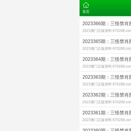
首页
2023366期：三怪禁肖
2023澳门正版资料 670288.co
2023365期：三怪禁肖
2023澳门正版资料 670288.co
2023364期：三怪禁肖
2023澳门正版资料 670288.co
2023363期：三怪禁肖
2023澳门正版资料 670288.co
2023362期：三怪禁肖
2023澳门正版资料 670288.co
2023361期：三怪禁肖
2023澳门正版资料 670288.co
2023360期：三怪禁肖