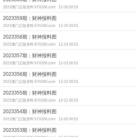
2023澳门正版资料 670288.com
12-26 00:01
2023359期：财神报料图
2023澳门正版资料 670288.com
12-25 00:01
2023358期：财神报料图
2023澳门正版资料 670288.com
12-24 00:01
2023357期：财神报料图
2023澳门正版资料 670288.com
12-23 00:01
2023356期：财神报料图
2023澳门正版资料 670288.com
12-22 00:01
2023355期：财神报料图
2023澳门正版资料 670288.com
12-21 00:01
2023354期：财神报料图
2023澳门正版资料 670288.com
12-20 00:01
2023353期：财神报料图