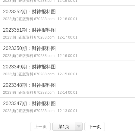
2023澳门正版资料 670288.com
12-19 00:01
2023352期：财神报料图
2023澳门正版资料 670288.com
12-18 00:01
2023351期：财神报料图
2023澳门正版资料 670288.com
12-17 00:01
2023350期：财神报料图
2023澳门正版资料 670288.com
12-16 00:01
2023349期：财神报料图
2023澳门正版资料 670288.com
12-15 00:01
2023348期：财神报料图
2023澳门正版资料 670288.com
12-14 00:01
2023347期：财神报料图
2023澳门正版资料 670288.com
12-13 00:01
上一页
第1页
下一页